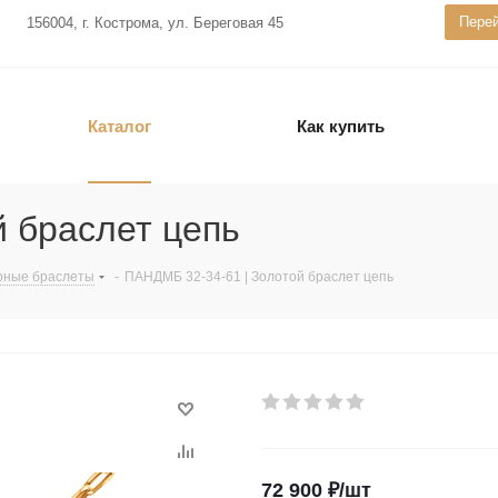
Перей
156004, г. Кострома, ул. Береговая 45
Каталог
Как купить
 браслет цепь
рные браслеты
-
ПАНДМБ 32-34-61 | Золотой браслет цепь
72 900
₽
/шт