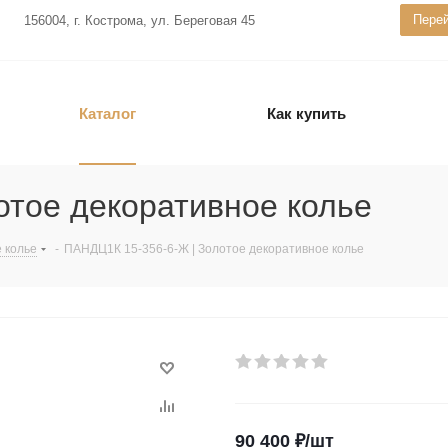
Перей
156004, г. Кострома, ул. Береговая 45
Каталог
Как купить
отое декоративное колье
 колье
-
ПАНДЦ1К 15-356-6-Ж | Золотое декоративное колье
90 400
₽
/шт