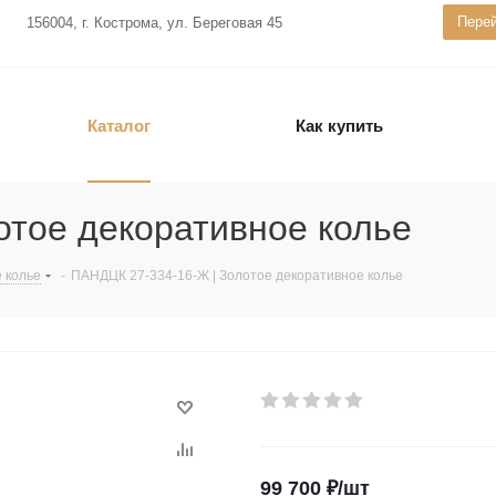
Перей
156004, г. Кострома, ул. Береговая 45
Каталог
Как купить
отое декоративное колье
 колье
-
ПАНДЦК 27-334-16-Ж | Золотое декоративное колье
99 700
₽
/шт