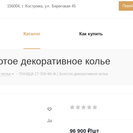
Перей
156004, г. Кострома, ул. Береговая 45
Каталог
Как купить
отое декоративное колье
 колье
-
ПАНДЦК 27-356-96-Ж | Золотое декоративное колье
96 900
₽
/шт