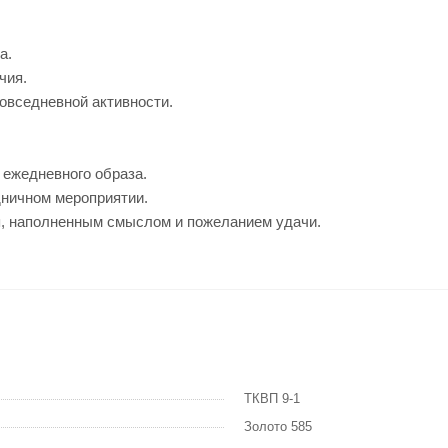
а.
чия.
повседневной активности.
 ежедневного образа.
дничном мероприятии.
я, наполненным смыслом и пожеланием удачи.
ТКВП 9-1
Золото 585