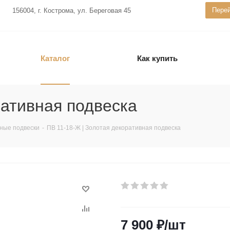
Перей
156004, г. Кострома, ул. Береговая 45
Каталог
Как купить
ративная подвеска
ные подвески
-
ПВ 11-18-Ж | Золотая декоративная подвеска
7 900
₽
/шт