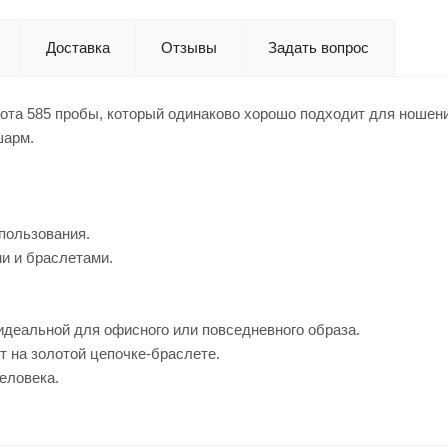
Доставка
Отзывы
Задать вопрос
ота 585 пробы, который одинаково хорошо подходит для ношени
 шарм.
спользования.
ми и браслетами.
идеальной для офисного или повседневного образа.
нт на золотой цепочке-браслете.
еловека.