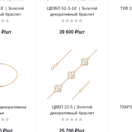
8` | Золотой
ЦВ3БП 52-3-18` | Золотой
ТКВ 1
ый браслет
декоративный браслет
0
₽
/шт
39 600
₽
/шт
ЦВБП 22-5 | Золотой
ТККР3
ье
декоративный браслет
0
₽
/шт
25 700
₽
/шт