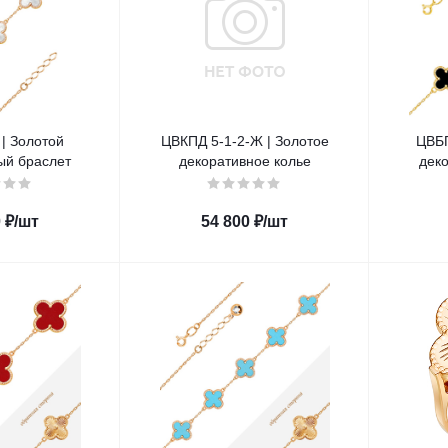
| Золотой
ЦВКПД 5-1-2-Ж | Золотое
ЦВБП 22
ый браслет
декоративное колье
дек
0
₽
/шт
54 800
₽
/шт