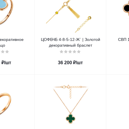
Декоративное
ЦОФБЧБ 4-8-5-12-Ж` | Золотой
СВП 1
ьцо
декоративный браслет
0
₽
/шт
36 200
₽
/шт