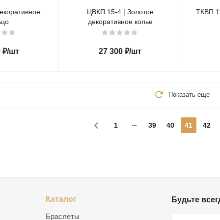
Декоративное
ЦВКП 15-4 | Золотое
ТКВП 1
ьцо
декоративное колье
0
₽
/шт
27 300
₽
/шт
Показать еще
1
39
40
41
42
Каталог
Будьте всегд
Браслеты