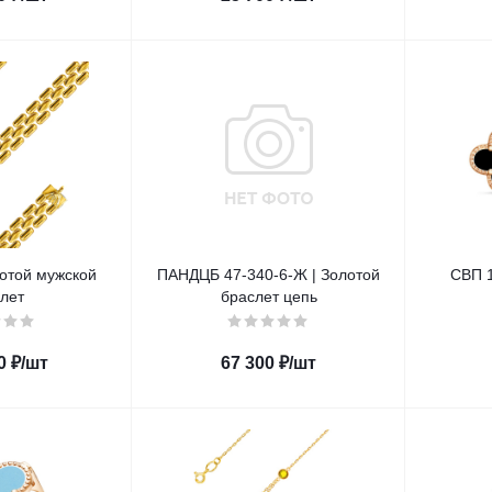
отой мужской
ПАНДЦБ 47-340-6-Ж | Золотой
СВП 1
лет
браслет цепь
0
₽
/шт
67 300
₽
/шт