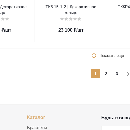
 Декоративное
ТКЗ 15-1-2 | Декоративное
ТККР4
ьцо
кольцо
0
₽
/шт
23 100
₽
/шт
Показать еще
1
2
3
Каталог
Будьте всегд
Браслеты