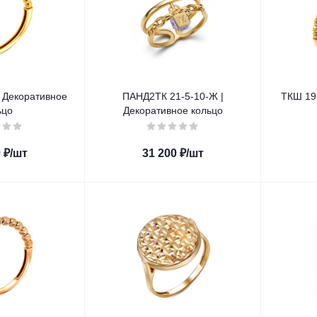
 Декоративное
ПАНД2ТК 21-5-10-Ж |
ТКШ 19-
ьцо
Декоративное кольцо
0
₽
/шт
31 200
₽
/шт