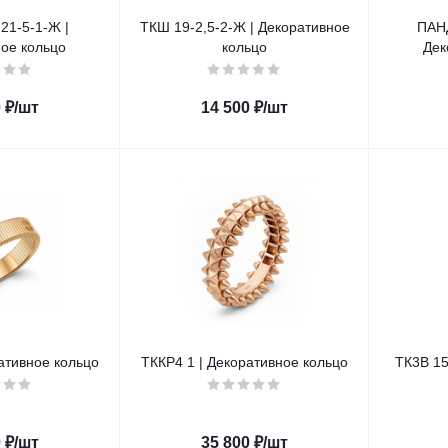
1-5-1-Ж |
ТКШ 19-2,5-2-Ж | Декоративное
ПАНД
ое кольцо
кольцо
Дек
0
₽
/шт
14 500
₽
/шт
ативное кольцо
ТККР4 1 | Декоративное кольцо
ТК3В 15
0
₽
/шт
35 800
₽
/шт