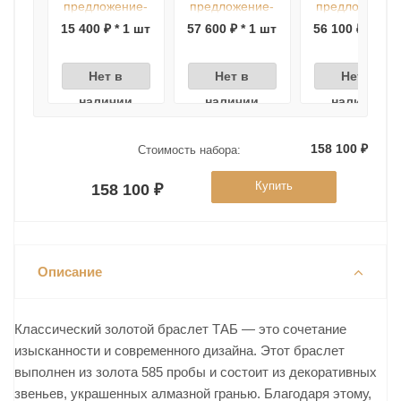
предложение-
предложение-
предложение-
Браслет арт.
Колье арт.
Колье арт.
15 400 ₽ * 1 шт
57 600 ₽ * 1 шт
56 100 ₽ * 1 ш
ЦВ1БП 11-5-Ж,
ЦВКПД 5-1-2-Ж,
ЦВКПД 5-Р-2-Ж
Золото 585-17-
Золото 585-50-
Золото 585-45
19
55
50
Нет в
Нет в
Нет в
наличии
наличии
наличии
158 100 ₽
Стоимость набора:
Купить
158 100 ₽
Описание
Классический золотой браслет ТАБ — это сочетание
изысканности и современного дизайна. Этот браслет
выполнен из золота 585 пробы и состоит из декоративных
звеньев, украшенных алмазной гранью. Благодаря этому,