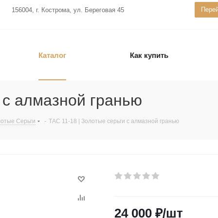
Перей
156004, г. Кострома, ул. Береговая 45
Каталог
Как купить
и с алмазной гранью
отые Серьги
-
ТАС 11-18 | Золотые серьги с алмазной гранью
24 000
₽
/шт