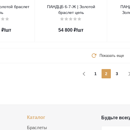
олотой браслет
ПАНДЦБ 6-7-Ж | Золотой
ПАНД
пь
браслет цепь
Зол
0
₽
/шт
54 800
₽
/шт
Показать еще
1
2
3
Каталог
Будьте всегд
Браслеты