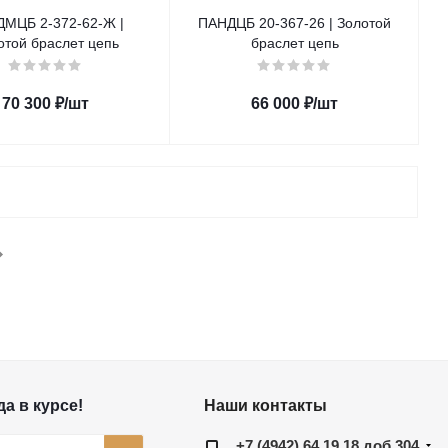
МЦБ 2-372-62-Ж |
ПАНДЦБ 20-367-26 | Золотой
отой браслет цепь
браслет цепь
70 300
₽
/шт
66 000
₽
/шт
а в курсе!
Наши контакты
+7 (4942) 64 19 18 доб 304