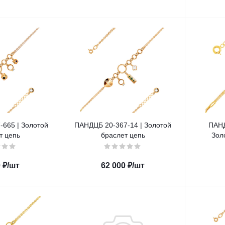
665 | Золотой
ПАНДЦБ 20-367-14 | Золотой
ПАНД
т цепь
браслет цепь
Зол
0
₽
/шт
62 000
₽
/шт